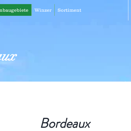
nbaugebiete
Winzer
Sortiment
aux
Bordeaux