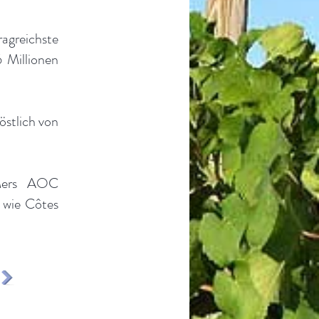
greichste
 Millionen
östlich von
-Mers AOC
 wie Côtes