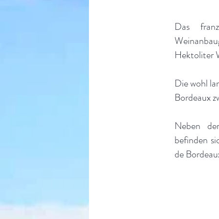
Das franz
Weinanbaug
Hektoliter 
Die wohl la
Bordeaux z
Neben dem
befinden s
de Bordeau