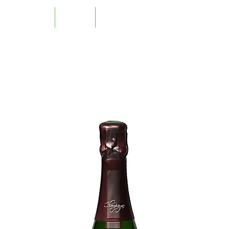
nbaugebiete
Winzer
Sortiment