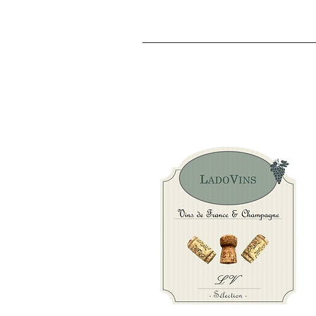
Trinkempfehlung
Merkmale
Weinregion
Bezeichnung